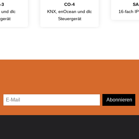
-3
CO-4
SA
und dlc
KNX, enOcean und dlc
16-fach IP
gerät
Steuergerät