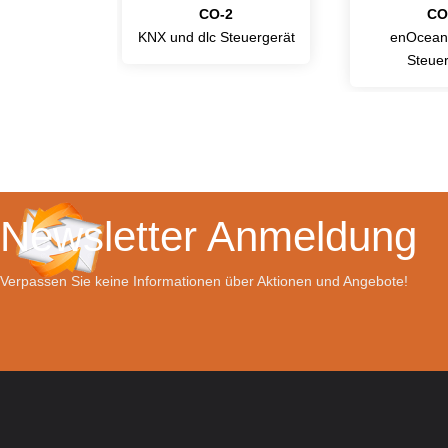
1
CO-2
CO
ät (mit KNX
KNX und dlc Steuergerät
enOcean 
n)
Steuer
Newsletter Anmeldung
Verpassen Sie keine Informationen über Aktionen und Angebote!