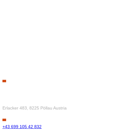
Contact Us
Gedomo GmbH
Erlacker 483, 8225 Pöllau Austria
+43 699 105 42 832