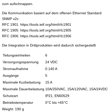
zum aufschnappen.
Die Kommunikation basiert auf dem offenen Ethernet Standard
SNMP v2c:
RFC 1901: https://tools.ietf.org/html/rfc1901
RFC 1905: https://tools.ietf.org/html/rfc1905
RFC 1906: https://tools.ietf.org/html/rfc1906
Die Integration in Drittprodukten wird dadurch sichergestellt
Teilungseinheiten
6
Versorgungsspannung
24 VDC
Stromaufnahme
0.140 A
Ausgänge
5
Maximale Kuzbelastung
15 A
Maximale Dauerbelastung
10A/250VAC, 15A/120VAC, 15A/24VDC
Schutzart
IP21, EN60529
Betriebstemperatur
0°C bis +65°C
Weight: 190 g